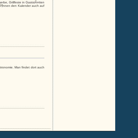
erbe, Grillfeste in GaststÃ¤tten
er kÃ¶nnen den Kalender auch auf
ronomie. Man findet dort auch