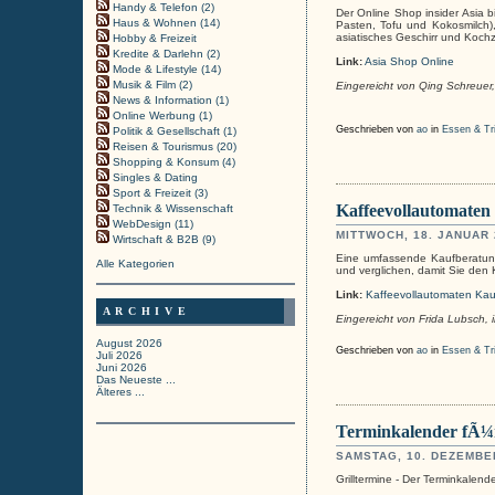
Handy & Telefon (2)
Der Online Shop insider Asia 
Haus & Wohnen (14)
Pasten, Tofu und Kokosmilch)
asiatisches Geschirr und Koc
Hobby & Freizeit
Kredite & Darlehn (2)
Link:
Asia Shop Online
Mode & Lifestyle (14)
Musik & Film (2)
Eingereicht von Qing Schreue
News & Information (1)
Online Werbung (1)
Geschrieben von
ao
in
Essen & Tr
Politik & Gesellschaft (1)
Reisen & Tourismus (20)
Shopping & Konsum (4)
Singles & Dating
Sport & Freizeit (3)
Kaffeevollautomaten
Technik & Wissenschaft
WebDesign (11)
MITTWOCH, 18. JANUAR 
Wirtschaft & B2B (9)
Eine umfassende Kaufberatung
Alle Kategorien
und verglichen, damit Sie den 
Link:
Kaffeevollautomaten Ka
ARCHIVE
Eingereicht von Frida Lubsch,
August 2026
Geschrieben von
ao
in
Essen & Tr
Juli 2026
Juni 2026
Das Neueste ...
Älteres ...
Terminkalender fÃ¼r 
SAMSTAG, 10. DEZEMBE
Grilltermine - Der Terminkalende