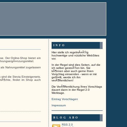
INFO
Hier stelle ich regelmÃ¤ÃŸig
hochwertige und nützliche WebSites
se. Der Online-Shop bietet ein
vor.
hrungsergÃ¤nzungsmittel.
In der Regel sind dies Seiten, auf die
l als Nahrungsmittel zugelassen
ich selber gestoÃŸen bin. Sie
kÃ¶nnen aber auch gerne Ihren
Vorschlag einsenden - wenn er mir
ind die Stevia Einsteigersets.
gefÃ¤llt, werde ich ihn
mÃ¶chte, findet im Shop auch
verÃ¶ffentlichen!
Die VerÃ¶ffentlichung Ihres Vorschlags
dauert dann in der Regel 2-3
Werktage.
Eintrag Vorschlagen
Impressum
BLOG ABO
RSS 2.0