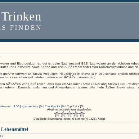
 Trinken
KS FINDEN
2
aren und Bioprodukten ist, der ist beim Naturversand B&S Naturwelten an der richtigen Adres
Ã¤uter und GewÃ¼rze sowie Kaffee und Tee. AuÃŸerdem findet man Komsmetikprodukte und Na
die groÃŸe Auswahl an Stevia Produkten. Neuerdings ist Stevia ja in Deutschland endlich offiziel
 Amazonas es schon seit Jahrhunderten zum SÃ¼ÃŸen verwenden).
chen SÃ¼ÃŸen von GetrÃ¤nken, aber man erhÃ¤lt auch Stevia Pulver und Stevia Fluid. Praktisch s
schiedenen Darreichungsformen und Anwendungen testen. Wer mehr Ã¼ber Stevia wissen 
inken
um
11:54
|
Kommentare (0)
|
Trackbacks (0)
|
Top Exits
(0)
Abstimmungszeitraum abgelaufen.
Derzeitige Beurteilung: keine, 0 Stimme(n)
14271 Klicks
 Lebensmittel
12