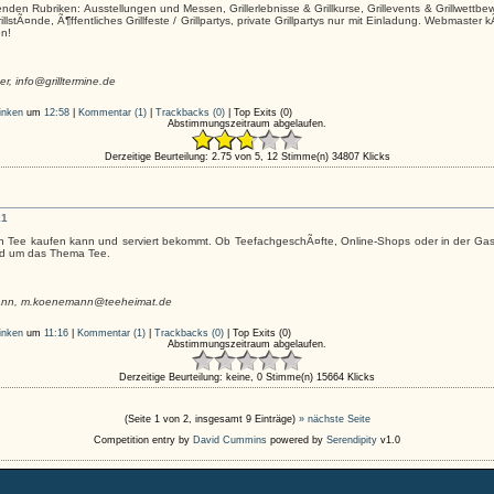
genden Rubriken: Ausstellungen und Messen, Grillerlebnisse & Grillkurse, Grillevents & Grillwettbew
llstÃ¤nde, Ã¶ffentliches Grillfeste / Grillpartys, private Grillpartys nur mit Einladung. Webmast
n!
r, info@grilltermine.de
inken
um
12:58
|
Kommentar (1)
|
Trackbacks (0)
|
Top Exits
(0)
Abstimmungszeitraum abgelaufen.
Derzeitige Beurteilung: 2.75 von 5, 12 Stimme(n)
34807 Klicks
11
n Tee kaufen kann und serviert bekommt. Ob TeefachgeschÃ¤fte, Online-Shops oder in der Gast
nd um das Thema Tee.
mann, m.koenemann@teeheimat.de
inken
um
11:16
|
Kommentar (1)
|
Trackbacks (0)
|
Top Exits
(0)
Abstimmungszeitraum abgelaufen.
Derzeitige Beurteilung: keine, 0 Stimme(n)
15664 Klicks
(Seite 1 von 2, insgesamt 9 Einträge)
» nächste Seite
Competition entry by
David Cummins
powered by
Serendipity
v1.0