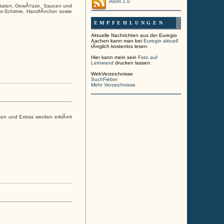
Atom 1.0
-Zutaten, GewÃ¼rze, Saucen und
ko-Schirme, HandfÃ¤cher sowie
EMPFEHLUNGEN
Aktuelle Nachrichten aus der Euregio
Aachen kann man bei
Euregio aktuell
tÃ¤glich kostenlos lesen.
Hier kann mein sein
Foto auf
Leinwand
drucken lassen.
WebVerzeichnisse
SuchFieber
Mehr Verzeichnisse
en und Extras werden erklÃ¤rt