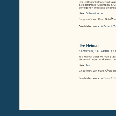
Der Grillterminkalender mit fol
& Restaurants, Grillwagen & Gri
der eigenen Webseite einbinde
Link:
Grilltermine.de
Eingereicht von Karin SchlÃ¶sse
Geschrieben von
ao
in
Essen & Tr
Tee Heimat
SAMSTAG, 16. APRIL 20
Tee Heimat zeigt wo man gute
Veranstaltungen und News ru
Link:
Tee
Eingereicht von Marc KÃ¶ne
Geschrieben von
ao
in
Essen & Tr