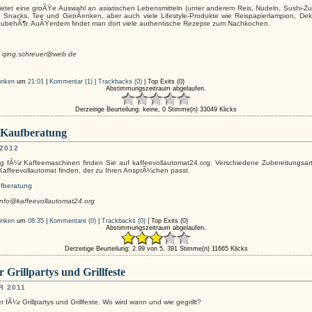
bietet eine groÃŸe Auswahl an asiatischen Lebensmitteln (unter anderem Reis, Nudeln, Sushi
, Snacks, Tee und GetrÃ¤nken, aber auch viele Lifestyle-Produkte wie Reispapierlampion, De
hzubehÃ¶r. AuÃŸerdem findet man dort viele authentische Rezepte zum Nachkochen.
r, qing.schreuer@web.de
inken
um
21:01
|
Kommentar (1)
|
Trackbacks (0)
|
Top Exits
(0)
Abstimmungszeitraum abgelaufen.
Derzeitige Beurteilung: keine, 0 Stimme(n)
33049 Klicks
 Kaufberatung
2012
 fÃ¼r Kaffeemaschinen finden Sie auf kaffeevollautomat24.org. Verschiedene Zubereitungsart
Kaffeevollautomat finden, der zu Ihren AnsprÃ¼chen passt.
ufberatung
 info@kaffeevollautomat24.org
inken
um
08:35
|
Kommentare (0)
|
Trackbacks (0)
|
Top Exits
(0)
Abstimmungszeitraum abgelaufen.
Derzeitige Beurteilung: 2.99 von 5, 391 Stimme(n)
11665 Klicks
Grillpartys und Grillfeste
R 2011
r fÃ¼r Grillpartys und Grillfeste. Wo wird wann und wie gegrillt?