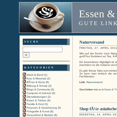
Essen &
GUTE LIN
Naturversand
SUCHE
FREITAG, 27. APRIL 201
Wer auf der Suche nach Naturw
groÃŸes Sortiment an Tee, Kr
Ein besonderes Hightlight ist 
(nachdem es die Indianer am
KATEGORIEN
Es gibt Stevia Tabs zum einfa
So kann man einfach die ver
Arbeit & Beruf (1)
Fachliteratur.
Auto & Motorrad (2)
BÃ¼ro & Druck (8)
Link:
Naturversand
Bildung & Schule (3)
Blogs & Community (6)
Geschrieben von
ao
in
Essen & Tr
Computer & Internet (6)
Dienstleistungen (2)
Essen & Trinken (9)
Familie & Kind (3)
Finanzen & Versicherung (5)
Shop fÃ¼r asiatische
Fotografie & Kunst (8)
DIENSTAG, 24. APRIL 20
Gesundheit & Medizin (6)